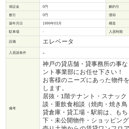
保証金
0円
解約引
敷引
0円
償却
築年月日
1999年03月
構造
駐車場
-
入居時期
エレベータ
設備
-
入居諸条件
神戸の貸店舗・貸事務所の事な
ント事業部にお任せ下さい！
お客様のニーズにあった物件
します。
居抜・1階テナント・スナック
談・重飲食相談（焼肉・焼き鳥
備考
貸倉庫・貸工場・駅前は、もち
下・未公開物件・ショッピン
売り土地からの賃貸ワンフロ