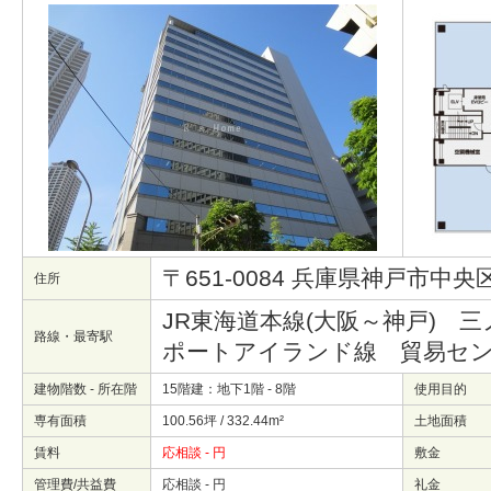
〒651-0084 兵庫県神戸市中
住所
JR東海道本線(大阪～神戸) 
路線・最寄駅
ポートアイランド線 貿易セ
建物階数 - 所在階
15階建：地下1階 - 8階
使用目的
専有面積
100.56坪 / 332.44m²
土地面積
賃料
応相談 - 円
敷金
管理費/共益費
応相談 - 円
礼金